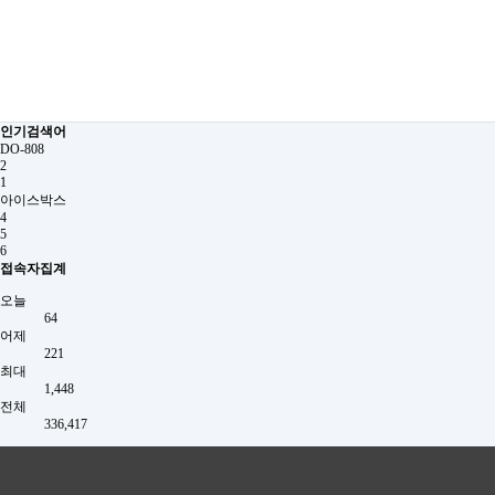
인기검색어
DO-808
2
1
아이스박스
4
5
6
접속자집계
오늘
64
어제
221
최대
1,448
전체
336,417