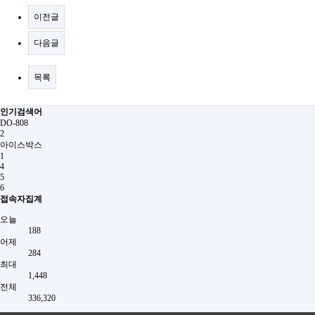
이전글
다음글
목록
인기검색어
DO-808
2
아이스박스
1
4
5
6
접속자집계
오늘
188
어제
284
최대
1,448
전체
336,320