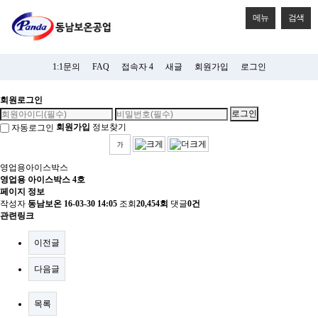
메뉴
검색
1:1문의
FAQ
접속자 4
새글
회원가입
로그인
회원로그인
회원가입
정보찾기
자동로그인
영업용아이스박스
영업용 아이스박스 4호
페이지 정보
작성자
동남보온
16-03-30 14:05
조회
20,454회
댓글
0건
관련링크
이전글
다음글
목록