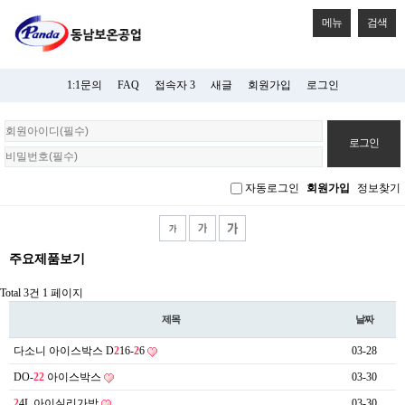
메뉴
검색
1:1문의
FAQ
접속자 3
새글
회원가입
로그인
회
원
로
그
자동로그인
회원가입
정보찾기
인
주요제품보기
Total 3건
1 페이지
제목
날짜
다소니 아이스박스 D
2
16-
2
6
03-28
DO-
2
2
아이스박스
03-30
2
4L 아이실리가방
03-30